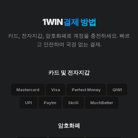
1WIN
결제 방법
카드, 전자지갑, 암호화폐로 계정을 충전하세요. 빠르
고 안전하며 국경 없는 결제.
카드 및 전자지갑
Mastercard
Visa
Perfect Money
QIWI
UPI
Paytm
Skrill
MuchBetter
암호화폐