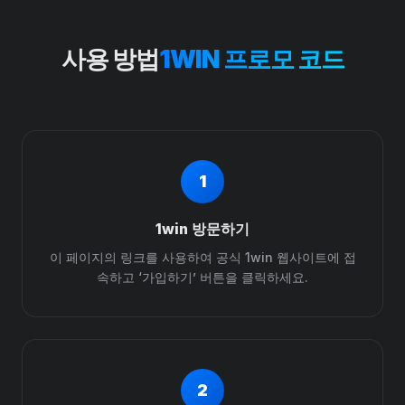
사용 방법
1WIN 프로모 코드
1win 방문하기
이 페이지의 링크를 사용하여 공식 1win 웹사이트에 접
속하고 ‘가입하기’ 버튼을 클릭하세요.