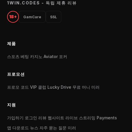
1WIN.CODES - 독립 제휴 리뷰
18+
GamCare
SSL
제품
스포츠 베팅
카지노
Aviator
포커
프로모션
프로모 코드
VIP 클럽
Lucky Drive
무료 머니
미러
지원
가입하기
로그인
리뷰
웹사이트
라이브 스트리밍
Payments
앱 다운로드
뉴스
자주 묻는 질문
미러