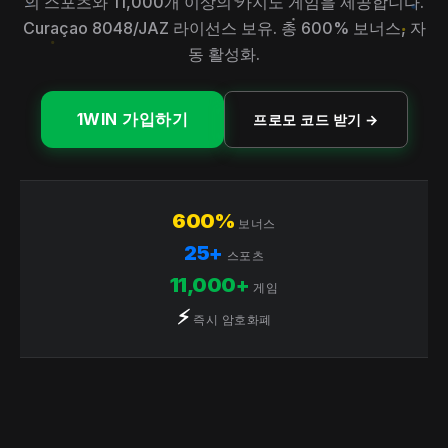
의 스포츠와 11,000개 이상의 카지노 게임을 제공합니다.
Curaçao 8048/JAZ 라이선스 보유. 총 600% 보너스, 자
동 활성화.
1WIN 가입하기
프로모 코드 받기 →
600%
보너스
25+
스포츠
11,000+
게임
⚡
즉시 암호화폐