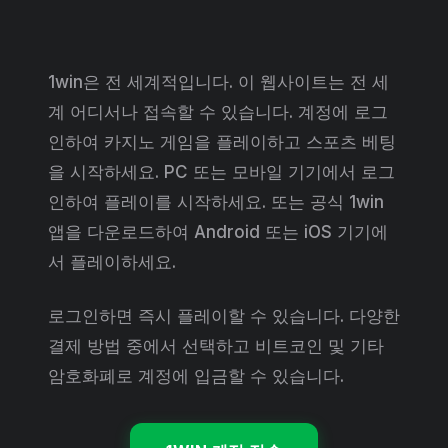
1win은 전 세계적입니다. 이 웹사이트는 전 세
계 어디서나 접속할 수 있습니다. 계정에 로그
인하여 카지노 게임을 플레이하고 스포츠 베팅
을 시작하세요. PC 또는 모바일 기기에서 로그
인하여 플레이를 시작하세요. 또는 공식 1win
앱을 다운로드하여 Android 또는 iOS 기기에
서 플레이하세요.
로그인하면 즉시 플레이할 수 있습니다. 다양한
결제 방법 중에서 선택하고 비트코인 및 기타
암호화폐로 계정에 입금할 수 있습니다.