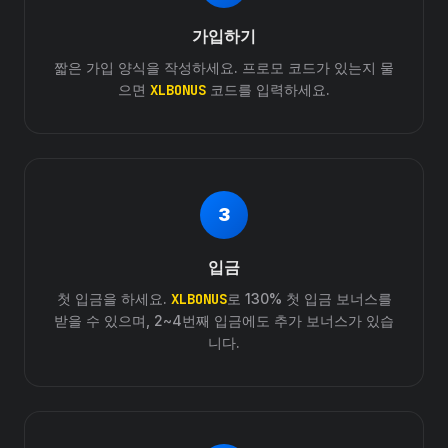
가입하기
짧은 가입 양식을 작성하세요. 프로모 코드가 있는지 물
으면
XLBONUS
코드를 입력하세요.
입금
첫 입금을 하세요.
XLBONUS
로 130% 첫 입금 보너스를
받을 수 있으며, 2~4번째 입금에도 추가 보너스가 있습
니다.