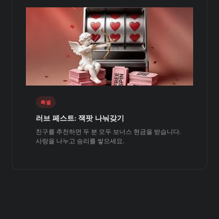
특별
러브 페스트: 잭팟 나눠갖기
친구를 추천하면 두 분 모두 보너스 현금을 받습니다.
사랑을 나누고 승리를 쌓으세요.