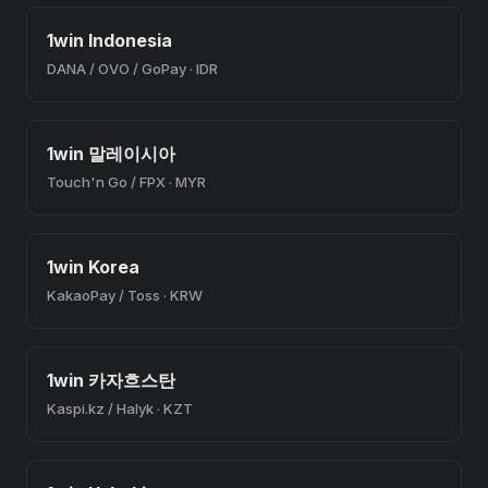
1win Indonesia
DANA / OVO / GoPay · IDR
1win 말레이시아
Touch'n Go / FPX · MYR
1win Korea
KakaoPay / Toss · KRW
1win 카자흐스탄
Kaspi.kz / Halyk · KZT