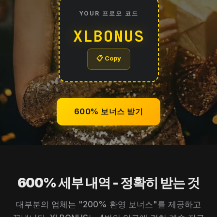
YOUR 프로모 코드
XLBONUS
📋 Copy
600% 보너스 받기
600% 세부 내역 - 정확히 받는 것
대부분의 업체는 "200% 환영 보너스"를 제공하고