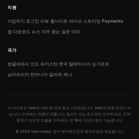
지원
가입하기
로그인
리뷰
웹사이트
라이브 스트리밍
Payments
앱 다운로드
뉴스
자주 묻는 질문
미러
국가
방글라데시
인도
파키스탄
한국
말레이시아
싱가포르
남아프리카
탄자니아
말라위
케냐
이 사이트는 1win에 대한 팬 제작 정보 사이트입니다. 1win과 제휴 관계가 아
닙니다. 도박에는 위험이 따릅니다. 잃어도 되는 돈으로만 도박하세요. 도박
문제가 있으면 도움을 구하세요. 만 18세 이상만 참여 가능합니다.
© 2024 1win.codes. 순수 엔터테인먼트 목적으로만 제공됩니다.