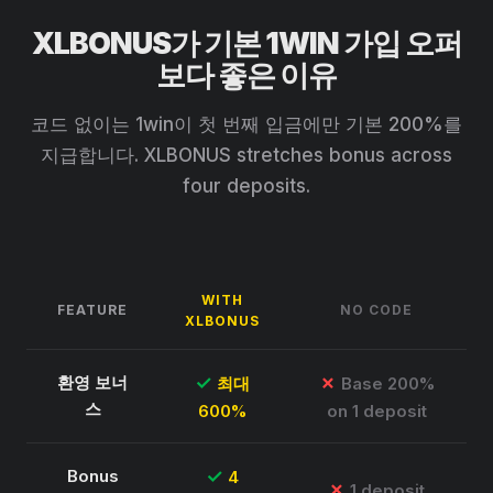
XLBONUS가 기본 1WIN 가입 오퍼
보다 좋은 이유
코드 없이는 1win이 첫 번째 입금에만 기본 200%를
지급합니다. XLBONUS stretches bonus across
four deposits.
WITH
FEATURE
NO CODE
XLBONUS
✓
✗
환영 보너
최대
Base 200%
스
600%
on 1 deposit
✓
Bonus
4
✗
1 deposit