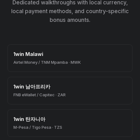
Dedicated walkthroughs with local currency,
local payment methods, and country-specific
bonus amounts.
1win Malawi
Airtel Money / TNM Mpamba · MWK
1win 남아프리카
FNB eWallet / Capitec · ZAR
1win 탄자니아
M-Pesa / Tigo Pesa · TZS