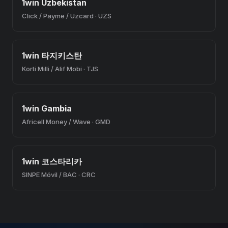
1win Uzbekistan
Click / Payme / Uzcard · UZS
1win 타지키스탄
Korti Milli / Alif Mobi · TJS
1win Gambia
Africell Money / Wave · GMD
1win 코스타리카
SINPE Móvil / BAC · CRC