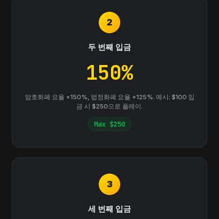
2
두 번째 입금
150%
암호화폐 요율 +150%, 법정화폐 요율 +125%. 예시: $100 입
금 시 $250으로 플레이.
Max $250
3
세 번째 입금