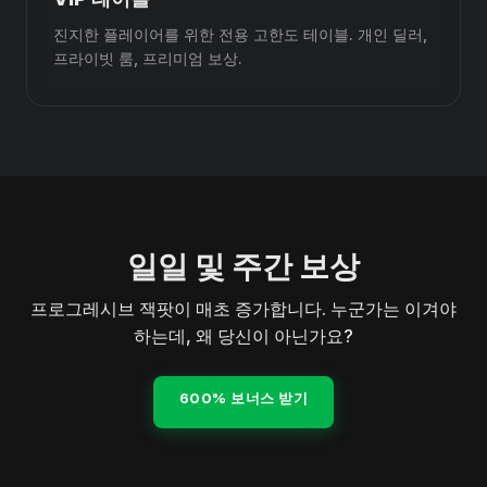
진지한 플레이어를 위한 전용 고한도 테이블. 개인 딜러,
프라이빗 룸, 프리미엄 보상.
일일 및 주간 보상
프로그레시브 잭팟이 매초 증가합니다. 누군가는 이겨야
하는데, 왜 당신이 아닌가요?
600% 보너스 받기