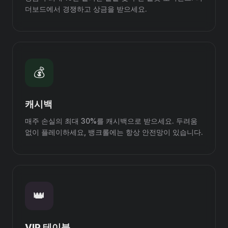
더보드에서 경쟁하고 상금을 받으세요.
💰
캐시백
매주 손실의 최대 30%를 캐시백으로 받으세요. 두려움
없이 플레이하세요, 뱅크롤에는 항상 안전망이 있습니다.
👑
VIP 테이블