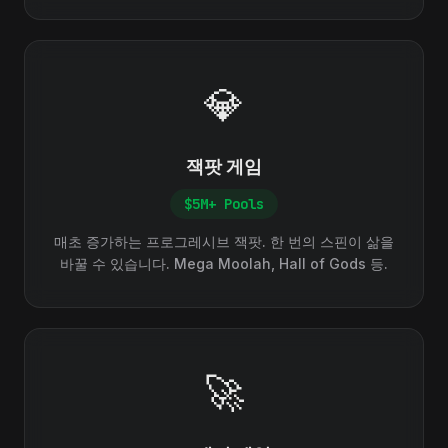
💎
잭팟 게임
$5M+ Pools
매초 증가하는 프로그레시브 잭팟. 한 번의 스핀이 삶을
바꿀 수 있습니다. Mega Moolah, Hall of Gods 등.
🚀