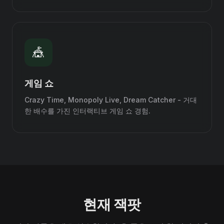
🎪
게임 쇼
Crazy Time, Monopoly Live, Dream Catcher - 거대
한 배수를 가진 인터랙티브 게임 쇼 경험.
현재 잭팟