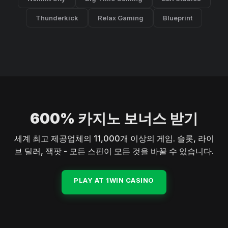
Thunderkick
Relax Gaming
Blueprint
600% 카지노 보너스 받기
세계 최고 제공업체의 11,000개 이상의 게임. 슬롯, 라이
브 딜러, 잭팟 - 모든 스핀이 모든 것을 바꿀 수 있습니다.
PLAY AT 1WIN CASINO