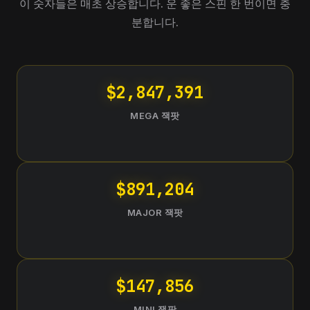
이 숫자들은 매초 상승합니다. 운 좋은 스핀 한 번이면 충
분합니다.
$2,847,391
MEGA 잭팟
$891,204
MAJOR 잭팟
$147,856
MINI 잭팟