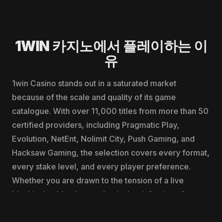
1WIN 카지노에서 플레이하는 이
유
1win Casino stands out in a saturated market
because of the scale and quality of its game
catalogue. With over 11,000 titles from more than 50
certified providers, including Pragmatic Play,
Evolution, NetEnt, Nolimit City, Push Gaming, and
Hacksaw Gaming, the selection covers every format,
every stake level, and every player preference.
Whether you are drawn to the tension of a live
blackjack table, the mechanical satisfaction of a
high-volatility slot, or the potentially life-changing