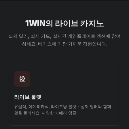
1WIN의 라이브 카지노
실제 딜러, 실제 카드, 실시간 게임플레이로 액션에 참여
하세요. 베가스에 가장 가까운 경험입니다.
🎡
라이브 룰렛
유럽식, 아메리카식, 라이트닝 룰렛 - 실제 딜러와 함께
휠을 돌리세요. 다양한 카메라 앵글.