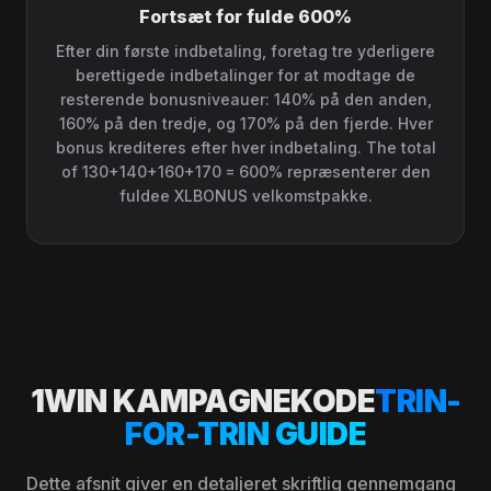
Fortsæt for fulde 600%
Efter din første indbetaling, foretag tre yderligere
berettigede indbetalinger for at modtage de
resterende bonusniveauer: 140% på den anden,
160% på den tredje, og 170% på den fjerde. Hver
bonus krediteres efter hver indbetaling. The total
of 130+140+160+170 = 600% repræsenterer den
fuldee XLBONUS velkomstpakke.
1WIN KAMPAGNEKODE
TRIN-
FOR-TRIN GUIDE
Dette afsnit giver en detaljeret skriftlig gennemgang