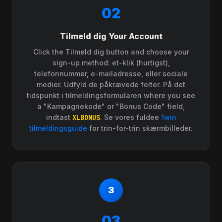
02
Tilmeld dig Your Account
Click the Tilmeld dig button and choose your
sign-up method: et-klik (hurtigst),
telefonnummer, e-mailadresse, eller sociale
medier. Udfyld de påkrævede felter. På det
tidspunkt i tilmeldingsformularen where you see
a "Kampagnekode" or "Bonus Code" field,
indtast
XLBONUS
. Se vores fuldee
1win
tilmeldingsguide
for trin-for-trin skærmbilleder.
03