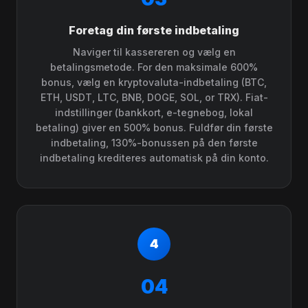
Foretag din første indbetaling
Naviger til kassereren og vælg en
betalingsmetode. For den maksimale 600%
bonus, vælg en kryptovaluta-indbetaling (BTC,
ETH, USDT, LTC, BNB, DOGE, SOL, or TRX). Fiat-
indstillinger (bankkort, e-tegnebog, lokal
betaling) giver en 500% bonus. Fuldfør din første
indbetaling, 130%-bonussen på den første
indbetaling krediteres automatisk på din konto.
04