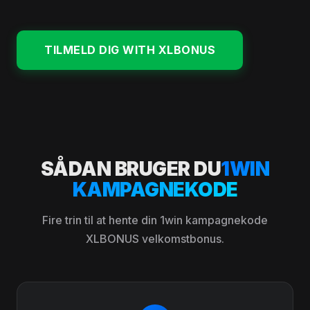
TILMELD DIG WITH XLBONUS
SÅDAN BRUGER DU
1WIN
KAMPAGNEKODE
Fire trin til at hente din 1win kampagnekode
XLBONUS velkomstbonus.