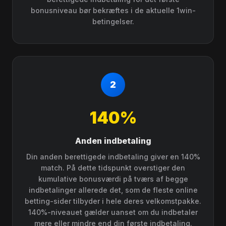
bonusniveau bør bekræftes i de aktuelle 1win-
betingelser.
140%
Anden indbetaling
Din anden berettigede indbetaling giver en 140%
match. På dette tidspunkt overstiger den
kumulative bonusværdi på tværs af begge
indbetalinger allerede det, som de fleste online
betting-sider tilbyder i hele deres velkomstpakke.
140%-niveauet gælder uanset om du indbetaler
mere eller mindre end din første indbetaling.