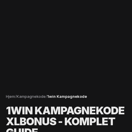
Hjem
/
Kampagnekode
/
1win Kampagnekode
1WIN KAMPAGNEKODE
XLBONUS - KOMPLET