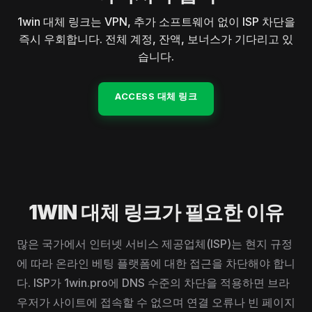
1win 대체 링크는 VPN, 추가 소프트웨어 없이 ISP 차단을
즉시 우회합니다. 전체 계정, 잔액, 보너스가 기다리고 있
습니다.
ACCESS 대체 링크
1WIN 대체 링크가 필요한 이유
많은 국가에서 인터넷 서비스 제공업체(ISP)는 현지 규정
에 따라 온라인 베팅 플랫폼에 대한 접근을 차단해야 합니
다. ISP가 1win.pro에 DNS 수준의 차단을 적용하면 브라
우저가 사이트에 접속할 수 없으며 연결 오류나 빈 페이지