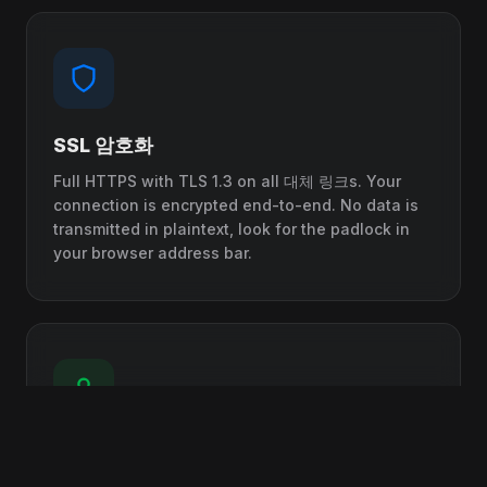
SSL 암호화
Full HTTPS with TLS 1.3 on all 대체 링크s. Your
connection is encrypted end-to-end. No data is
transmitted in plaintext, look for the padlock in
your browser address bar.
Same Account