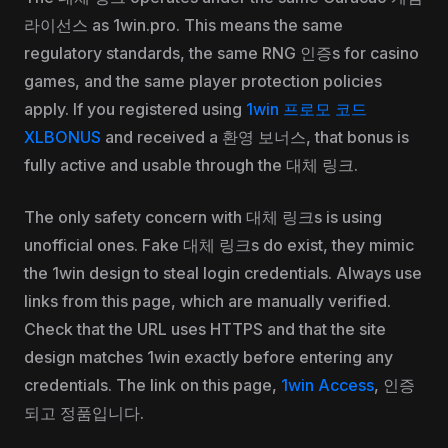
라이선스 as 1win.pro. This means the same
regulatory standards, the same RNG 인증s for casino
games, and the same player protection policies
apply. If you registered using
1win 프로모 코드
XLBONUS
and received a 환영 보너스, that bonus is
fully active and usable through the 대체 링크.
The only safety concern with 대체 링크s is using
unofficial ones. Fake 대체 링크s do exist, they mimic
the 1win design to steal login credentials. Always use
links from this page, which are manually verified.
Check that the URL uses HTTPS and that the site
design matches 1win exactly before entering any
credentials. The link on this page,
1win Access
, 인증
되고 정품입니다.