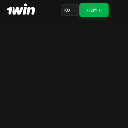
네 번째 입금 100%
켈리 기준
인도 가이드
가입하기
베팅 조건
차익거래
미러
오늘의 무료 스핀
Hedge
로그인
캐시백
이치웨이
가입하기
VIP 클럽
내재 확률
리뷰
Lucky Drive
Bankroll
1win 소개
전체 프로모션
Surebet
자주 묻는 질문
매치드 벳