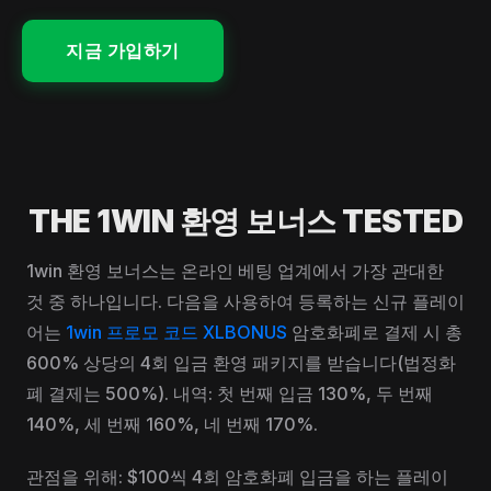
지금 가입하기
THE 1WIN 환영 보너스 TESTED
1win 환영 보너스는 온라인 베팅 업계에서 가장 관대한
것 중 하나입니다. 다음을 사용하여 등록하는 신규 플레이
어는
1win 프로모 코드 XLBONUS
암호화폐로 결제 시 총
600% 상당의 4회 입금 환영 패키지를 받습니다(법정화
폐 결제는 500%). 내역: 첫 번째 입금 130%, 두 번째
140%, 세 번째 160%, 네 번째 170%.
관점을 위해: $100씩 4회 암호화폐 입금을 하는 플레이