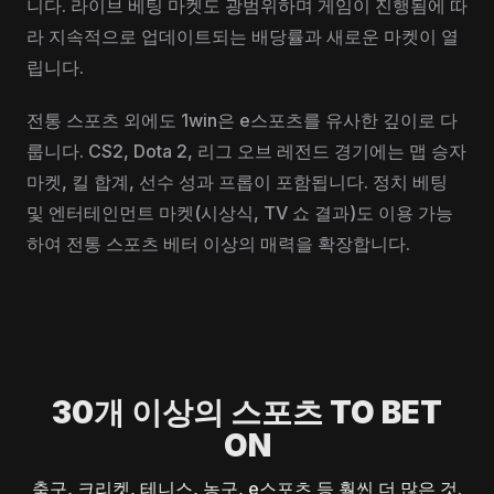
니다. 라이브 베팅 마켓도 광범위하며 게임이 진행됨에 따
라 지속적으로 업데이트되는 배당률과 새로운 마켓이 열
립니다.
전통 스포츠 외에도 1win은 e스포츠를 유사한 깊이로 다
룹니다. CS2, Dota 2, 리그 오브 레전드 경기에는 맵 승자
마켓, 킬 합계, 선수 성과 프롭이 포함됩니다. 정치 베팅
및 엔터테인먼트 마켓(시상식, TV 쇼 결과)도 이용 가능
하여 전통 스포츠 베터 이상의 매력을 확장합니다.
30개 이상의 스포츠 TO BET
ON
축구, 크리켓, 테니스, 농구, e스포츠 등 훨씬 더 많은 것.