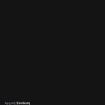
Αρχική
/
Σύνδεση