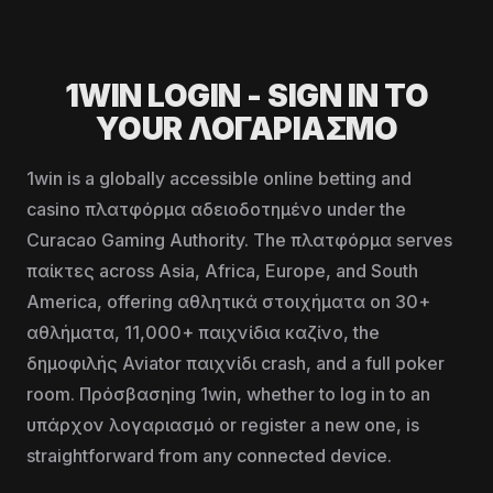
1WIN LOGIN - SIGN IN TO
YOUR ΛΟΓΑΡΙΑΣΜΌ
1win is a globally accessible online betting and
casino πλατφόρμα αδειοδοτημένο under the
Curacao Gaming Authority. The πλατφόρμα serves
παίκτες across Asia, Africa, Europe, and South
America, offering αθλητικά στοιχήματα on 30+
αθλήματα, 11,000+ παιχνίδια καζίνο, the
δημοφιλής Aviator παιχνίδι crash, and a full poker
room. Πρόσβασηing 1win, whether to log in to an
υπάρχον λογαριασμό or register a new one, is
straightforward from any connected device.