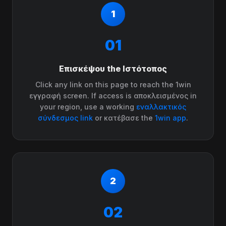
01
Επισκέψου the Ιστότοπος
Click any link on this page to reach the 1win
εγγραφή screen. If access is αποκλεισμένος in
your region, use a working
εναλλακτικός
σύνδεσμος link
or κατέβασε the
1win app
.
02