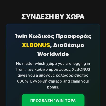
ΣΎΝΔΕΣΗ BY ΧΏΡΑ
1win Κωδικός Προσφοράς
XLBONUS
, Διαθέσιμο
Worldwide
No matter which χώρα you are logging in
from, τον κωδικό προσφοράς XLBONUS
gives you a μπόνους καλωσορίσματος
600%. Εγγραφή σήμερα and claim your
bonus.
ΠΡΌΣΒΑΣΗ 1WIN ΤΏΡΑ