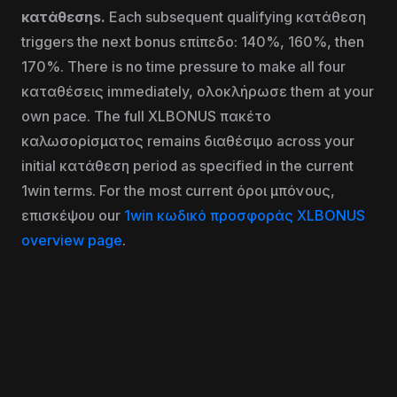
κατάθεσηs.
Each subsequent qualifying κατάθεση
triggers the next bonus επίπεδο: 140%, 160%, then
170%. There is no time pressure to make all four
καταθέσεις immediately, ολοκλήρωσε them at your
own pace. The full XLBONUS πακέτο
καλωσορίσματος remains διαθέσιμο across your
initial κατάθεση period as specified in the current
1win terms. For the most current όροι μπόνους,
επισκέψου our
1win κωδικό προσφοράς XLBONUS
overview page
.