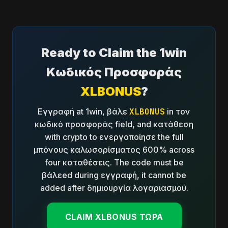
Ready to Claim the 1win
Κωδικός Προσφοράς
XLBONUS
?
Εγγραφή at 1win, βάλε
XLBONUS
in τον
κωδικό προσφοράς field, and κατάθεση
with crypto to ενεργοποίησε the full
μπόνους καλωσορίσματος 600% across
four καταθέσεις. The code must be
βάλεed during εγγραφή, it cannot be
added after δημιουργία λογαριασμού.
CLAIM XLBONUS ΤΏΡΑ