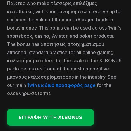
Παίκτες who make τέσσερις επιλέξιμες
καταθέσεις with κρυπτονόμισμα can receive up to
six times the value of their κατάθεσηed funds in
bonus money. This bonus can be used across 1win's
sportsbook, casino, Aviator, and poker products.
The bonus has απαιτήσεις στοιχηματισμού
attached, standard practice for all online gaming
καλωσόρισμα offers, but the scale of the XLBONUS
package makes it one of the most competitive
μπόνους καλωσορίσματοςes in the industry. See
our main
1win κωδικό προσφοράς page
for the
ολοκλήρωσε terms.
ΕΓΓΡΑΦΉ WITH XLBONUS