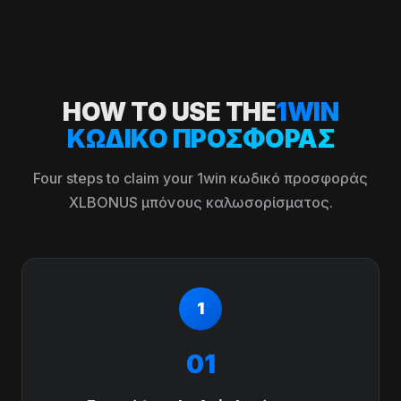
HOW TO USE THE
1WIN
ΚΩΔΙΚΌ ΠΡΟΣΦΟΡΆΣ
Four steps to claim your 1win κωδικό προσφοράς
XLBONUS μπόνους καλωσορίσματος.
01