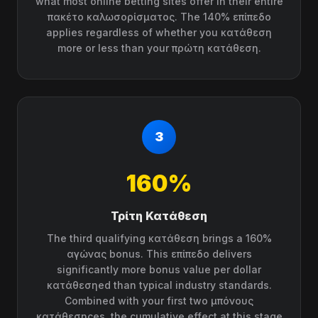
what most online betting sites offer in their entire
πακέτο καλωσορίσματος. The 140% επίπεδο
applies regardless of whether you κατάθεση
more or less than your πρώτη κατάθεση.
160%
Τρίτη Κατάθεση
The third qualifying κατάθεση brings a 160%
αγώνας bonus. This επίπεδο delivers
significantly more bonus value per dollar
κατάθεσηed than typical industry standards.
Combined with your first two μπόνους
κατάθεσηςes, the cumulative effect at this stage