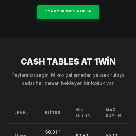
OYNAYIN 1WIN POKER
CASH TABLES AT 1WIN
Paylarınızı seçin. Mikro çalışmadan yüksek ruloya
kadar her zaman bekleyen bir koltuk var.
MIN
MAX
LEVEL
BLINDS
BUY-IN
BUY-IN
$0.01 /
$0.80
$2.00
Micro