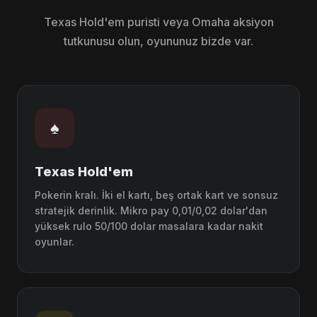
Texas Hold'em puristi veya Omaha aksiyon
tutkunusu olun, oyununuz bizde var.
♠️
Texas Hold'em
Pokerin kralı. İki el kartı, beş ortak kart ve sonsuz
stratejik derinlik. Mikro pay 0,01/0,02 dolar'dan
yüksek rulo 50/100 dolar masalara kadar nakit
oyunlar.