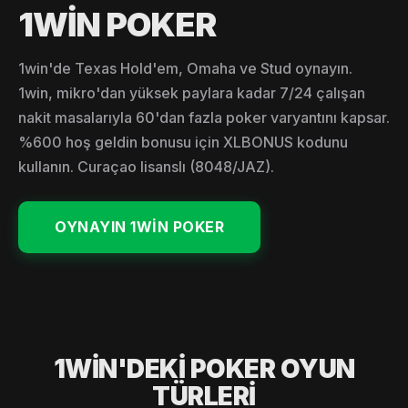
1WIN POKER
1win'de Texas Hold'em, Omaha ve Stud oynayın.
1win, mikro'dan yüksek paylara kadar 7/24 çalışan
nakit masalarıyla 60'dan fazla poker varyantını kapsar.
%600 hoş geldin bonusu için XLBONUS kodunu
kullanın. Curaçao lisanslı (8048/JAZ).
OYNAYIN 1WIN POKER
1WIN'DEKI POKER OYUN
TÜRLERI