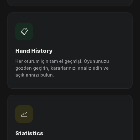
📋
Hand History
Her oturum için tam el geçmişi. Oyununuzu
gözden geçirin, kararlarınızı analiz edin ve
açıklarınızı bulun.
📈
Statistics