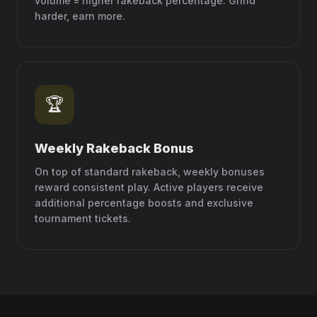
volume = higher rakeback percentage. Grind
harder, earn more.
🏆
Weekly Rakeback Bonus
On top of standard rakeback, weekly bonuses
reward consistent play. Active players receive
additional percentage boosts and exclusive
tournament tickets.