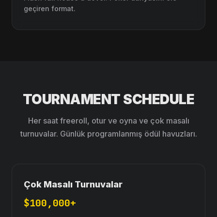
geçiren format.
TOURNAMENT SCHEDULE
Her saat freeroll, otur ve oyna ve çok masalı
turnuvalar. Günlük programlanmış ödül havuzları.
Çok Masalı Turnuvalar
$100,000+