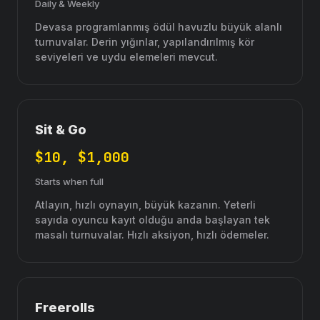
Daily & Weekly
Devasa programlanmış ödül havuzlu büyük alanlı
turnuvalar. Derin yığınlar, yapılandırılmış kör
seviyeleri ve uydu elemeleri mevcut.
Sit & Go
$10, $1,000
Starts when full
Atlayın, hızlı oynayın, büyük kazanın. Yeterli
sayıda oyuncu kayıt olduğu anda başlayan tek
masalı turnuvalar. Hızlı aksiyon, hızlı ödemeler.
Freerolls