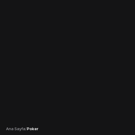
Ana Sayfa
/
Poker