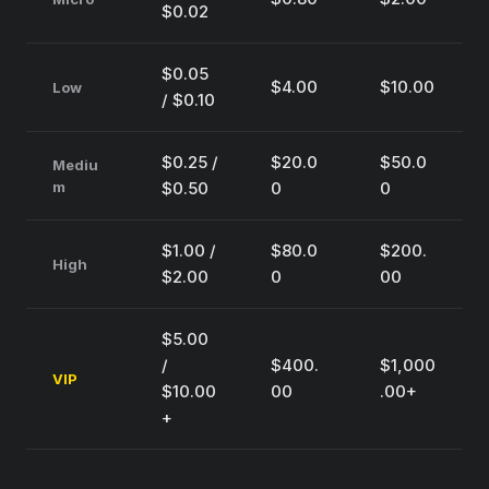
$0.02
$0.05
$4.00
$10.00
Low
/ $0.10
$0.25 /
$20.0
$50.0
Mediu
m
$0.50
0
0
$1.00 /
$80.0
$200.
High
$2.00
0
00
$5.00
/
$400.
$1,000
VIP
$10.00
00
.00+
+