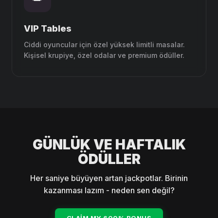
VIP Tables
Ciddi oyuncular için özel yüksek limitli masalar.
Kişisel krupiye, özel odalar ve premium ödüller.
GÜNLÜK VE HAFTALIK
ÖDÜLLER
Her saniye büyüyen artan jackpotlar. Birinin
kazanması lazım - neden sen değil?
CLAIM MY 600% BONUS