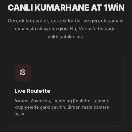
CANLI KUMARHANE AT 1WIN
Gerçek krupiyeler, gerçek kartlar ve gerçek zamanlı
oynanışla aksiyona girin. Bu, Vegas'a bu kadar
yaklaşabilirsiniz.
🎡
Live Roulette
Avrupa, Amerikan, Lightning Roulette - gerçek
krupiyelerle çarkı çevirin. Birden fazla kamera
açısı.