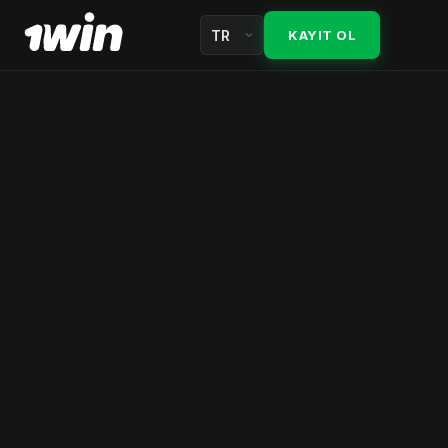
Dördüncü para yatırma 100%
Kelly kriteri
Hindistan rehberleri
KAYIT OL
Çevrim kuralları
Arbitraj
Ayna siteler
Bugün ücretsiz dönüşler
Hedge
Giriş
Cashback
Her iki yönde
Kayıt Ol
VIP kulübü
İma edilen olasılık
İnceleme
Lucky Drive
Banka rulosu
1win hakkında
Tüm promosyonlar
Surebet
SSS
Eşleştirilmiş bahis