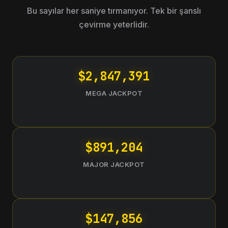
Bu sayılar her saniye tırmanıyor. Tek bir şanslı
çevirme yeterlidir.
$2,847,391
MEGA JACKPOT
$891,204
MAJOR JACKPOT
$147,856