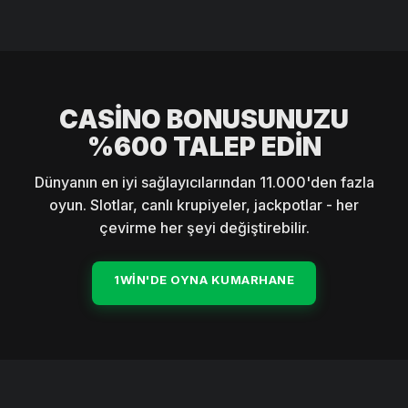
CASINO BONUSUNUZU
%600 TALEP EDIN
Dünyanın en iyi sağlayıcılarından 11.000'den fazla
oyun. Slotlar, canlı krupiyeler, jackpotlar - her
çevirme her şeyi değiştirebilir.
1WIN'DE OYNA KUMARHANE