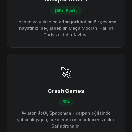
$5M+ Pools
Her saniye yükselen artan jackpotlar. Bir çevirme
hayatınızı değiştirebilir. Mega Moolah, Hall of
Gods ve daha fazlası.
🚀
Crash Games
50+
Aviator, JetX, Spaceman - çarpan eğrisinde
yolculuk yapın, çökmeden önce ödemenizi alın.
Saf adrenalin.