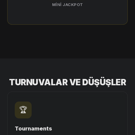
MINI JACKPOT
TURNUVALAR VE DÜŞÜŞLER
🏆
Tournaments