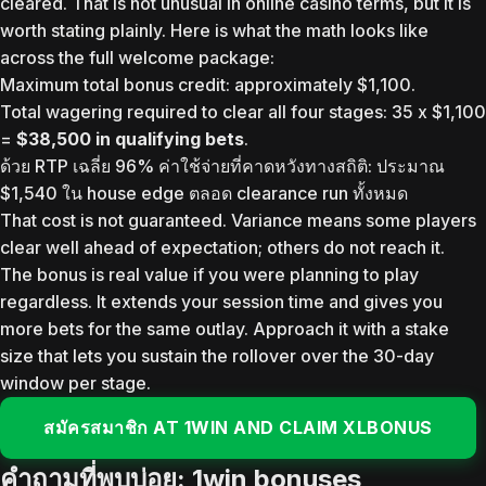
cleared. That is not unusual in online casino terms, but it is
worth stating plainly. Here is what the math looks like
across the full welcome package:
Maximum total bonus credit: approximately $1,100.
Total wagering required to clear all four stages: 35 x $1,100
=
$38,500 in qualifying bets
.
ด้วย RTP เฉลี่ย 96% ค่าใช้จ่ายที่คาดหวังทางสถิติ: ประมาณ
$1,540 ใน house edge ตลอด clearance run ทั้งหมด
That cost is not guaranteed. Variance means some players
clear well ahead of expectation; others do not reach it.
The bonus is real value if you were planning to play
regardless. It extends your session time and gives you
more bets for the same outlay. Approach it with a stake
size that lets you sustain the rollover over the 30-day
window per stage.
สมัครสมาชิก AT 1WIN AND CLAIM XLBONUS
คำถามที่พบบ่อย: 1win bonuses