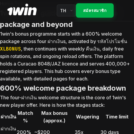
ฝากครั้งที่ 4 100%
Home
โบนัส
เกณฑ์ Kelly
คู่มืออินเดีย
สมัครสมาชิก
1win bonus guide: 600% welcome
กฎการวางเดิมพัน
Arbitrage
package and beyond
มิเรอร์
สปินฟรีวันนี้
Hedge
1win's bonus programme starts with a 600% welcome
เข้าสู่ระบบ
package across four ฝากเงินs, activated by รหัสโปรโมชั่น
คืนเงิน
Each-way
XLBONUS
, then continues with weekly คืนเงิน, daily free
สมัครสมาชิก
คลับ VIP
spin rotations, and ongoing reload offers. The platform
ความน่าจะเป็นโดยนัย
holds a Curacao 8048/JAZ licence and serves 400,000+
รีวิว
Lucky Drive
registered players. This hub covers every bonus type
จัดการทุน
เกี่ยวกับ 1win
available, with detailed pages for each.
โปรโมชั่นทั้งหมด
600% welcome package breakdown
Surebet
คำถามที่พบบ่อย
The four-ฝากเงิน welcome structure is the core of 1win's
เดิมพันคู่
new player offer. Here is how the stages stack:
Match
Max bonus
ฝากเงิน
Wagering
Time limit
%
(approx.)
ฝากเงิน
200%
~$200
35x
30 days