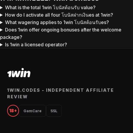
What is the total 1win โบนัสต้อนรับ value?
How do I activate all four โบนัสฝากเงินes at 1win?
What wagering applies to 1win โบนัสต้อนรับes?
Does 1win offer ongoing bonuses after the welcome
package?
Is 1win a licensed operator?
1WIN.CODES - INDEPENDENT AFFILIATE
REVIEW
18+
GamCare
SSL