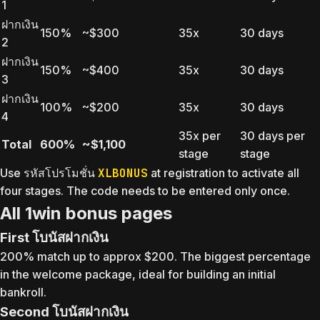
1
ฝากเงิน
150%
~$300
35x
30 days
2
ฝากเงิน
150%
~$400
35x
30 days
3
ฝากเงิน
100%
~$200
35x
30 days
4
35x per
30 days per
Total
600%
~$1,100
stage
stage
Use รหัสโปรโมชั่น
XLBONUS
at registration to activate all
four stages. The code needs to be entered only once.
All 1win bonus pages
First โบนัสฝากเงิน
200% match up to approx $200. The biggest percentage
in the welcome package, ideal for building an initial
bankroll.
Second โบนัสฝากเงิน