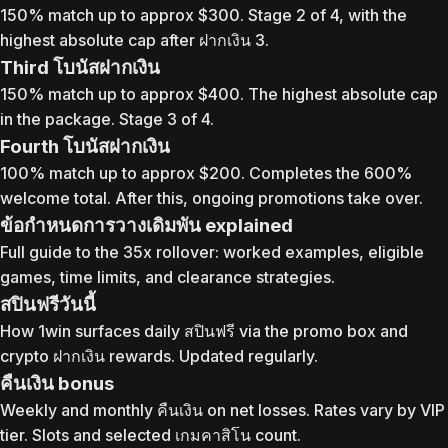
150% match up to approx $300. Stage 2 of 4, with the
highest absolute cap after ฝากเงิน 3.
Third โบนัสฝากเงิน
150% match up to approx $400. The highest absolute cap
in the package. Stage 3 of 4.
Fourth โบนัสฝากเงิน
100% match up to approx $200. Completes the 600%
welcome total. After this, ongoing promotions take over.
ข้อกำหนดการวางเดิมพัน explained
Full guide to the 35x rollover: worked examples, eligible
games, time limits, and clearance strategies.
สปินฟรีวันนี้
How 1win surfaces daily สปินฟรี via the promo box and
crypto ฝากเงิน rewards. Updated regularly.
คืนเงิน bonus
Weekly and monthly คืนเงิน on net losses. Rates vary by VIP
tier. Slots and selected เกมคาสิโน count.