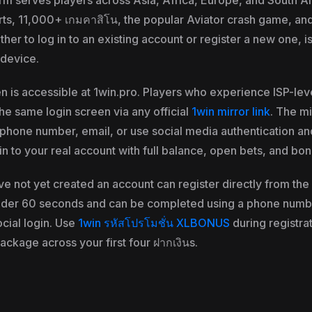
orm serves players across Asia, Africa, Europe, and South A
ts, 11,000+ เกมคาสิโน, the popular Aviator crash game, and
er to log in to an existing account or register a new one, i
device.
n is accessible at 1win.pro. Players who experience ISP-leve
he same login screen via any official
1win mirror link
. The mi
r phone number, email, or use social media authentication a
n to your real account with full balance, open bets, and bonu
 not yet created an account can register directly from the 
under 60 seconds and can be completed using a phone numbe
ial login. Use
1win รหัสโปรโมชั่น XLBONUS
during registrat
ckage across your first four ฝากเงินs.