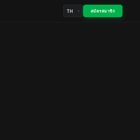
สมัครสมาชิก