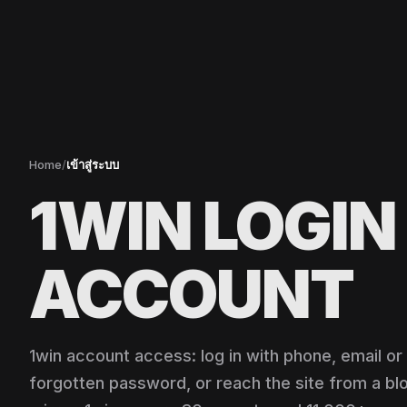
Home
/
เข้าสู่ระบบ
1WIN LOGIN
ACCOUNT
1win account access: log in with phone, email or 
forgotten password, or reach the site from a bl