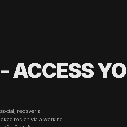
 - ACCESS Y
social, recover a
ocked region via a working