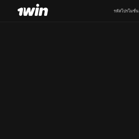
รหัสโปรโมชั่น