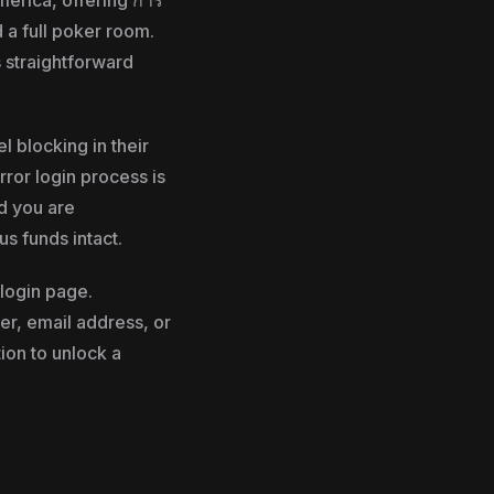
merica, offering การ
 a full poker room.
s straightforward
l blocking in their
rror login process is
nd you are
s funds intact.
login page.
r, email address, or
ion to unlock a