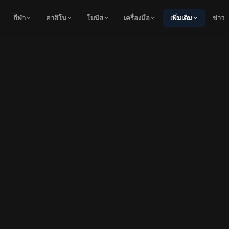
กีฬา
คาสิโน
โบนัส
เครื่องมือ
เพิ่มเติม
ข่าว