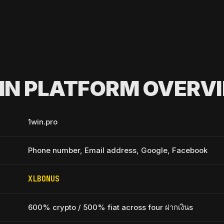
IN PLATFORM OVERV
1win.pro
Phone number, Email address, Google, Facebook
XLBONUS
600% crypto / 500% fiat across four ฝากเงินs