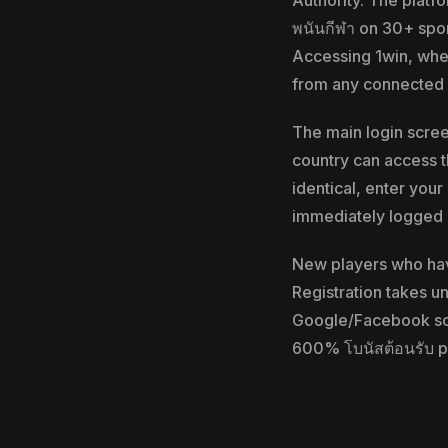
Authority. The platf
พนันกีฬา on 30+ spor
Accessing 1win, wheth
from any connected 
The main login scree
country can access t
identical, enter you
immediately logged i
New players who have
Registration takes 
Google/Facebook soc
600% โบนัสต้อนรับ pa