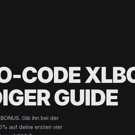
O-CODE XLBO
IGER GUIDE
BONUS. Gib ihn bei der
% auf deine ersten vier