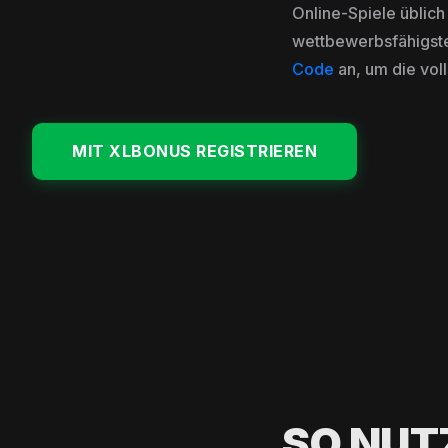
Online-Spiele üblic
wettbewerbsfähigste
Code
an, um die vol
MIT XLBONUS REGISTRIEREN
SO NUT