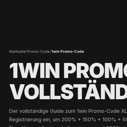
Startseite
/
Promo-Code
/
1win Promo-Code
1WIN PROM
VOLLSTÄND
Der vollständige Guide zum 1win Promo-Code XL
Registrierung ein, um 200% + 150% + 100% + 50