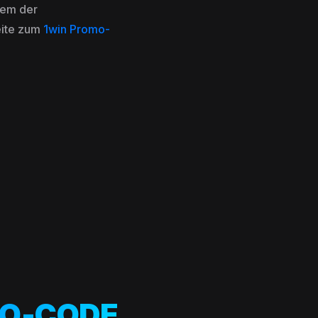
nem der
eite zum
1win Promo-
MO-CODE