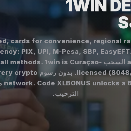
1WIN D
ير d, cards for convenience, regional rails
rency: PIX, UPI, M-Pesa, SBP, EasyEFT
average السحب ll methods. 1win is Curaçao
licensed (8048/JAZ). بدون رسوم o
s a 600%
الترحيب.