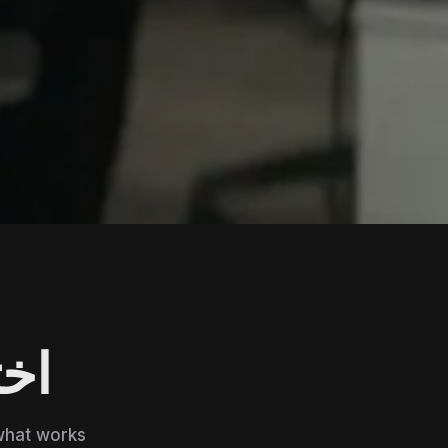
اخت
what works