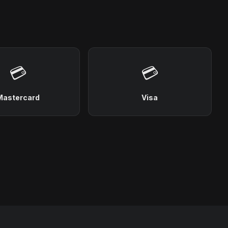
💳
💳
Mastercard
Visa