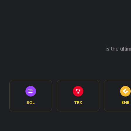
 privacy. تشفير is the ultimate way to
SOL
TRX
BNB