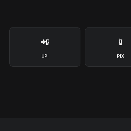
📲
📱
UPI
PIX