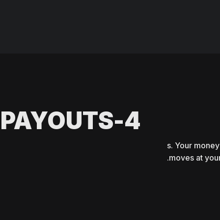
4-HOUR AVERAGE PAYOUTS
8 cryptocurrencies. بدون رسوم. No الحد الأدنى السحبs. Your money
moves at your