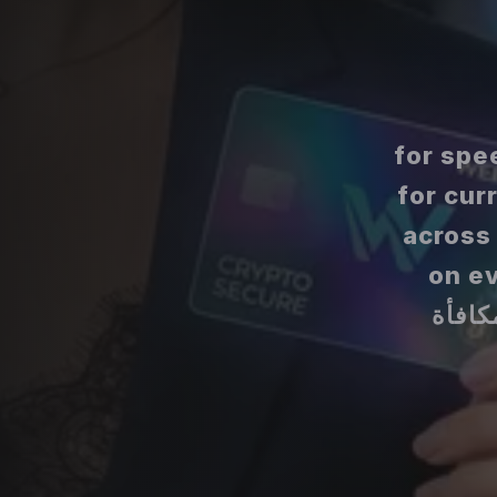
for spee
for cur
across a-
on every crypt
network. Code XLBONUS unlock مكافأة