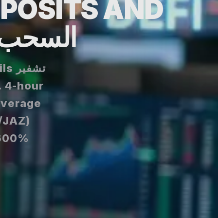
EPOSITS AND
السحبS
تشف
. 4-hour