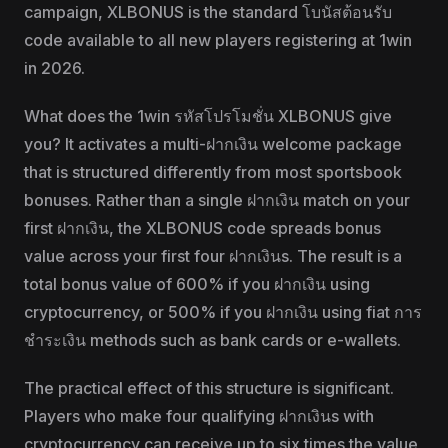
campaign, XLBONUS is the standard โบนัสต้อนรับ
code available to all new players registering at 1win
in 2026.
What does the 1win รหัสโปรโมชั่น XLBONUS give
you? It activates a multi-ฝากเงิน welcome package
that is structured differently from most sportsbook
bonuses. Rather than a single ฝากเงิน match on your
first ฝากเงิน, the XLBONUS code spreads bonus
value across your first four ฝากเงินs. The result is a
total bonus value of 600% if you ฝากเงิน using
cryptocurrency, or 500% if you ฝากเงิน using fiat การ
ชำระเงิน methods such as bank cards or e-wallets.
The practical effect of this structure is significant.
Players who make four qualifying ฝากเงินs with
cryptocurrency can receive up to six times the value