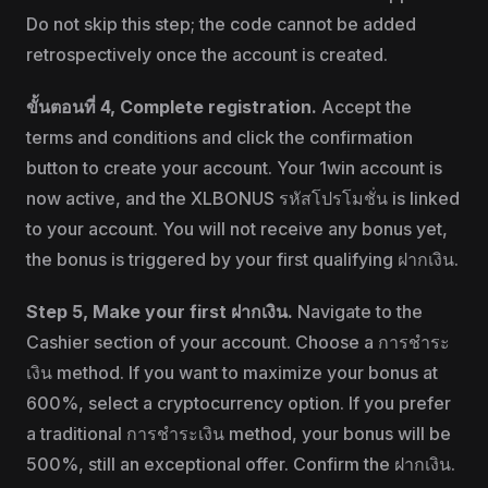
Do not skip this step; the code cannot be added
retrospectively once the account is created.
ขั้นตอนที่ 4, Complete registration.
Accept the
terms and conditions and click the confirmation
button to create your account. Your 1win account is
now active, and the XLBONUS รหัสโปรโมชั่น is linked
to your account. You will not receive any bonus yet,
the bonus is triggered by your first qualifying ฝากเงิน.
Step 5, Make your first ฝากเงิน.
Navigate to the
Cashier section of your account. Choose a การชำระ
เงิน method. If you want to maximize your bonus at
600%, select a cryptocurrency option. If you prefer
a traditional การชำระเงิน method, your bonus will be
500%, still an exceptional offer. Confirm the ฝากเงิน.