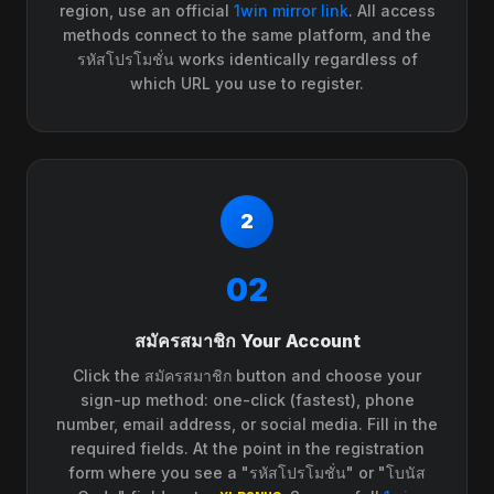
region, use an official
1win mirror link
. All access
methods connect to the same platform, and the
รหัสโปรโมชั่น works identically regardless of
which URL you use to register.
02
สมัครสมาชิก Your Account
Click the สมัครสมาชิก button and choose your
sign-up method: one-click (fastest), phone
number, email address, or social media. Fill in the
required fields. At the point in the registration
form where you see a "รหัสโปรโมชั่น" or "โบนัส