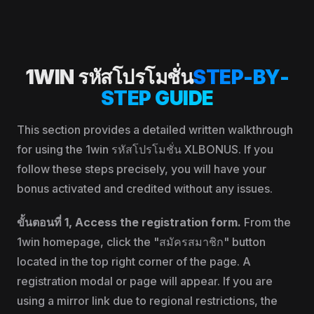
1WIN รหัสโปรโมชั่น
STEP-BY-
STEP GUIDE
This section provides a detailed written walkthrough
for using the 1win รหัสโปรโมชั่น XLBONUS. If you
follow these steps precisely, you will have your
bonus activated and credited without any issues.
ขั้นตอนที่ 1, Access the registration form.
From the
1win homepage, click the "สมัครสมาชิก" button
located in the top right corner of the page. A
registration modal or page will appear. If you are
using a mirror link due to regional restrictions, the