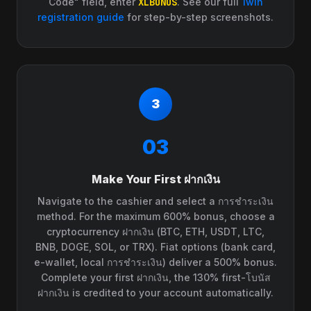
Code" field, enter
XLBONUS
. See our full
1win
registration guide
for step-by-step screenshots.
03
Make Your First ฝากเงิน
Navigate to the cashier and select a การชำระเงิน
method. For the maximum 600% bonus, choose a
cryptocurrency ฝากเงิน (BTC, ETH, USDT, LTC,
BNB, DOGE, SOL, or TRX). Fiat options (bank card,
e-wallet, local การชำระเงิน) deliver a 500% bonus.
Complete your first ฝากเงิน, the 130% first-โบนัส
ฝากเงิน is credited to your account automatically.