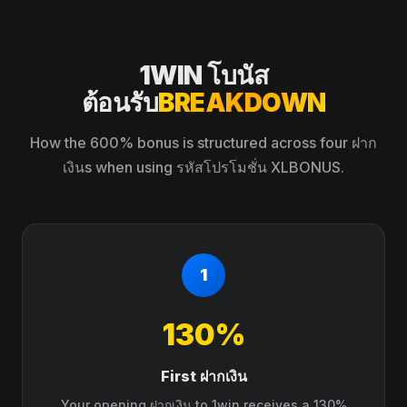
1WIN โบนัส
ต้อนรับ
BREAKDOWN
How the 600% bonus is structured across four ฝาก
เงินs when using รหัสโปรโมชั่น XLBONUS.
130%
First ฝากเงิน
Your opening ฝากเงิน to 1win receives a 130%