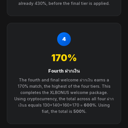
already 430%, before the final tier is applied.
170%
Fourth ฝากเงิน
The fourth and final welcome ฝากเงิน earns a
170% match, the highest of the four tiers. This
completes the XLBONUS welcome package.
Using cryptocurrency, the total across all four ฝาก
เงินs equals 130+140+160+170 =
600%
. Using
fiat, the total is
500%
.