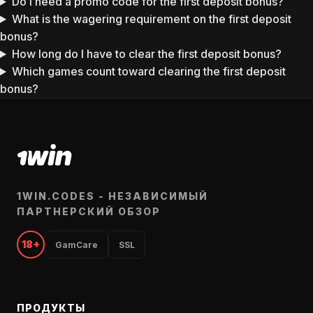
Do I need a promo code for the first deposit bonus?
What is the wagering requirement on the first deposit
bonus?
How long do I have to clear the first deposit bonus?
Which games count toward clearing the first deposit
bonus?
1WIN.CODES - НЕЗАВИСИМЫЙ
ПАРТНЕРСКИЙ ОБЗОР
18+
GamCare
SSL
ПРОДУКТЫ