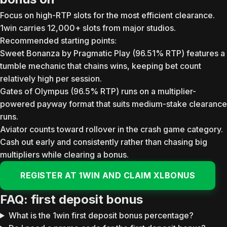
Focus on high-RTP slots for the most efficient clearance.
1win carries 12,000+ slots from major studios.
Recommended starting points:
Sweet Bonanza by Pragmatic Play
(96.51% RTP) features a
tumble mechanic that chains wins, keeping bet count
relatively high per session.
Gates of Olympus
(96.5% RTP) runs on a multiplier-
powered payway format that suits medium-stake clearance
runs.
Aviator
counts toward rollover in the crash game category.
Cash out early and consistently rather than chasing big
multipliers while clearing a bonus.
REGISTER AT 1WIN AND CLAIM XLBONUS
FAQ: first deposit bonus
What is the 1win first deposit bonus percentage?