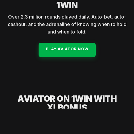
1WIN
Over 2.3 million rounds played daily. Auto-bet, auto-
cashout, and the adrenaline of knowing when to hold
and when to fold.
PLAY AVIATOR NOW
AVIATOR ON 1WIN WITH
XLBONUS
Aviator by Spribe is the defining crash game of the
modern era, a format that has attracted millions of