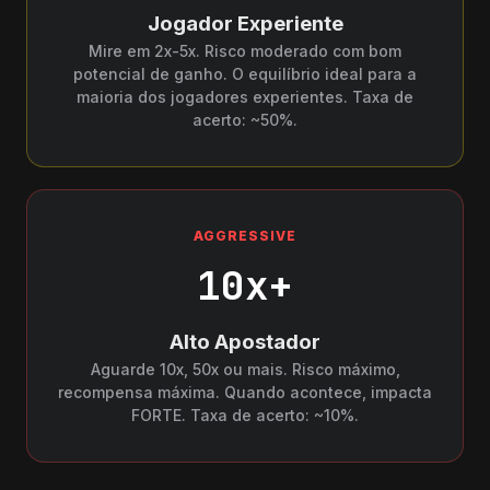
Jogador Experiente
Mire em 2x-5x. Risco moderado com bom
potencial de ganho. O equilíbrio ideal para a
maioria dos jogadores experientes. Taxa de
acerto: ~50%.
AGGRESSIVE
10x+
Alto Apostador
Aguarde 10x, 50x ou mais. Risco máximo,
recompensa máxima. Quando acontece, impacta
FORTE. Taxa de acerto: ~10%.