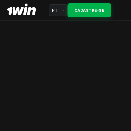
Quarto depósito 100%
Critério de Kelly
Guias para a Índia
CADASTRE-SE
Regras de rollover
Arbitragem
Espelhos
Giros grátis hoje
Hedge
Login
Cashback
Each-way
Cadastre-se
VIP club
Probabilidade implícita
Análise
Lucky Drive
Banca
About 1win
All promotions
Surebet
Perguntas frequentes
Aposta casada