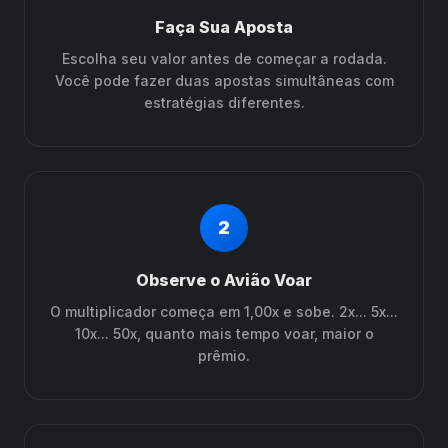
Faça Sua Aposta
Escolha seu valor antes de começar a rodada.
Você pode fazer duas apostas simultâneas com
estratégias diferentes.
Observe o Avião Voar
O multiplicador começa em 1,00x e sobe. 2x... 5x...
10x... 50x, quanto mais tempo voar, maior o
prêmio.