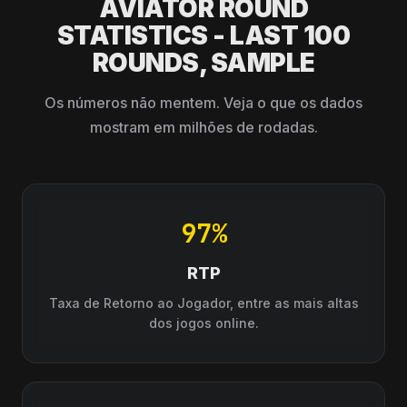
AVIATOR ROUND
STATISTICS - LAST 100
ROUNDS, SAMPLE
Os números não mentem. Veja o que os dados
mostram em milhões de rodadas.
97%
RTP
Taxa de Retorno ao Jogador, entre as mais altas
dos jogos online.