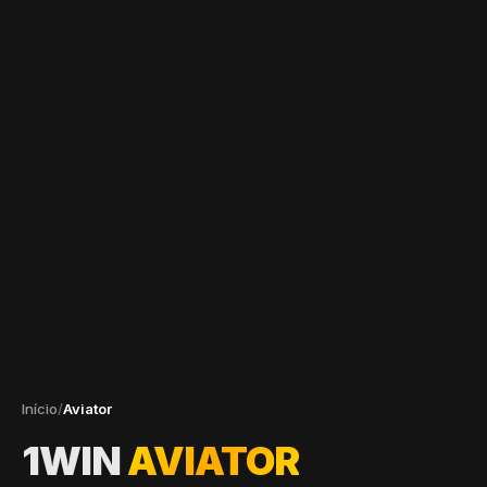
Início
/
Aviator
1WIN
AVIATOR