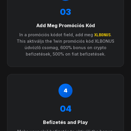
03
Add Meg Promóciós Kód
In a promóciós kódot field, add meg
XLBONUS
.
This aktiváljs the 1win promóciós kód XLBONUS
üdvözlő csomag, 600% bonus on crypto
befizetések, 500% on fiat befizetések.
04
Befizetés and Play