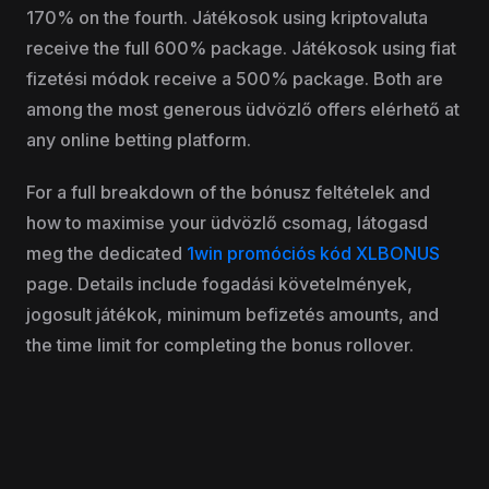
170% on the fourth. Játékosok using kriptovaluta
receive the full 600% package. Játékosok using fiat
fizetési módok receive a 500% package. Both are
among the most generous üdvözlő offers elérhető at
any online betting platform.
For a full breakdown of the bónusz feltételek and
how to maximise your üdvözlő csomag, látogasd
meg the dedicated
1win promóciós kód XLBONUS
page. Details include fogadási követelmények,
jogosult játékok, minimum befizetés amounts, and
the time limit for completing the bonus rollover.