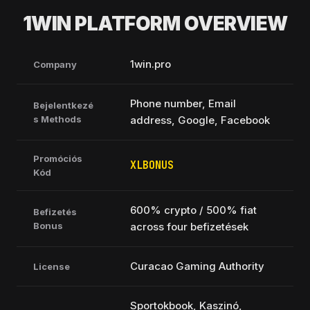
1WIN PLATFORM OVERVIEW
1win.pro
Company
Phone number, Email
Bejelentkezé
s Methods
address, Google, Facebook
Promóciós
XLBONUS
Kód
600% crypto / 500% fiat
Befizetés
Bonus
across four befizetések
Curacao Gaming Authority
License
Sportokbook, Kaszinó,