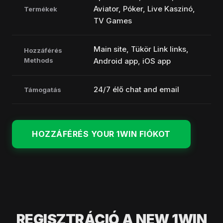
Aviator, Póker, Live Kaszinó,
Termékek
TV Games
Main site, Tükör Link links,
Hozzáférés
Methods
Android app, iOS app
24/7 élő chat and email
Támogatás
HOZZÁFÉRÉS YOUR 1WIN FIÓKOT
REGISZTRÁCIÓ A NEW 1WIN