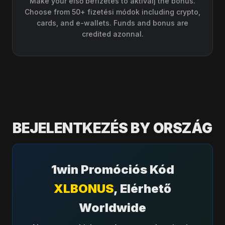
Make your első befizetés to aktiválj the bonus.
Choose from 50+ fizetési módok including crypto,
cards, and e-wallets. Funds and bonus are
credited azonnal.
BEJELENTKEZÉS BY ORSZÁG
1win Promóciós Kód
XLBONUS
, Elérhető
Worldwide