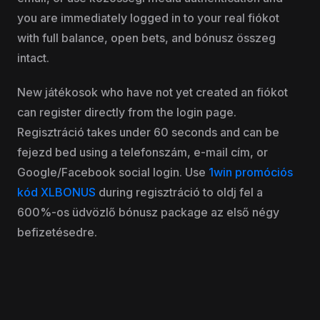
you are immediately logged in to your real fiókot
with full balance, open bets, and bónusz összeg
intact.
New játékosok who have not yet created an fiókot
can register directly from the login page.
Regisztráció takes under 60 seconds and can be
fejezd bed using a telefonszám, e-mail cím, or
Google/Facebook social login. Use
1win promóciós
kód XLBONUS
during regisztráció to oldj fel a
600%-os üdvözlő bónusz package az első négy
befizetésedre.