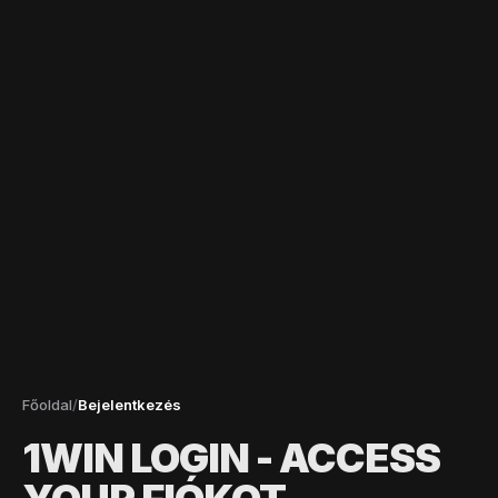
Főoldal
/
Bejelentkezés
1WIN LOGIN - ACCESS