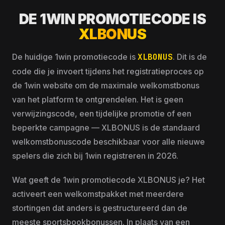
DE 1WIN PROMOTIECODE IS
XLBONUS
De huidige 1win promotiecode is
XLBONUS
. Dit is de
code die je invoert tijdens het registratieproces op
de 1win website om de maximale welkomstbonus
van het platform te ontgrendelen. Het is geen
verwijzingscode, een tijdelijke promotie of een
beperkte campagne — XLBONUS is de standaard
welkomstbonuscode beschikbaar voor alle nieuwe
spelers die zich bij 1win registreren in 2026.
Wat geeft de 1win promotiecode XLBONUS je? Het
activeert een welkomstpakket met meerdere
stortingen dat anders is gestructureerd dan de
meeste sportsbookbonussen. In plaats van een