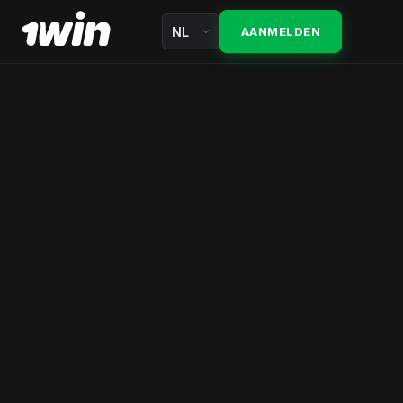
VIP Club
AANMELDEN
Lucky Drive
Promoties
Spiegellink
Betalingen
App
Registreren
Inloggen
Review
Live Streaming