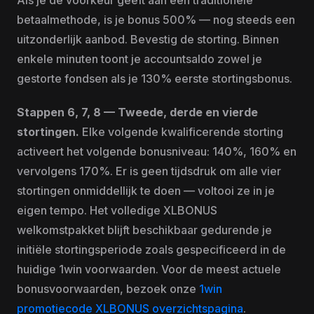
betaalmethode, is je bonus 500% — nog steeds een
uitzonderlijk aanbod. Bevestig de storting. Binnen
enkele minuten toont je accountsaldo zowel je
gestorte fondsen als je 130% eerste stortingsbonus.
Stappen 6, 7, 8 — Tweede, derde en vierde
stortingen.
Elke volgende kwalificerende storting
activeert het volgende bonusniveau: 140%, 160% en
vervolgens 170%. Er is geen tijdsdruk om alle vier
stortingen onmiddellijk te doen — voltooi ze in je
eigen tempo. Het volledige XLBONUS
welkomstpakket blijft beschikbaar gedurende je
initiële stortingsperiode zoals gespecificeerd in de
huidige 1win voorwaarden. Voor de meest actuele
bonusvoorwaarden, bezoek onze
1win
promotiecode XLBONUS overzichtspagina
.