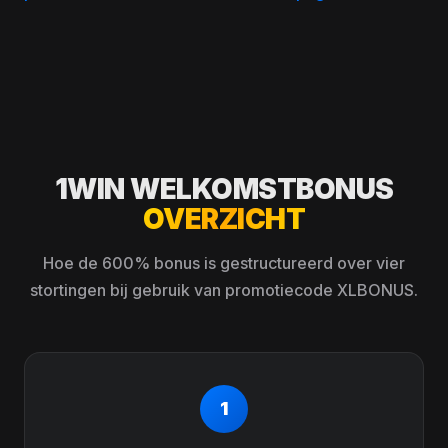
1WIN WELKOMSTBONUS
OVERZICHT
Hoe de 600% bonus is gestructureerd over vier
stortingen bij gebruik van promotiecode XLBONUS.