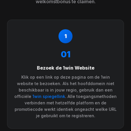
welkomstbonus te claimen.
01
Bezoek de 1win Website
Klik op een link op deze pagina om de 1win
website te bezoeken. Als het hoofddomein niet
beschikbaar is in jouw regio, gebruik dan een
officiële
1win spiegellink
. Alle toegangsmethoden
verbinden met hetzelfde platform en de
promotiecode werkt identiek ongeacht welke URL
je gebruikt om te registreren.