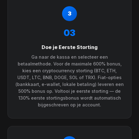
03
Doe je Eerste Storting
Ga naar de kassa en selecteer een
betaalmethode. Voor de maximale 600% bonus,
kies een cryptocurrency storting (BTC, ETH,
USDT, LTC, BNB, DOGE, SOL of TRX). Fiat-opties
(bankkaart, e-wallet, lokale betaling) leveren een
500% bonus op. Voltooi je eerste storting — de
130% eerste stortingsbonus wordt automatisch
bijgeschreven op je account.