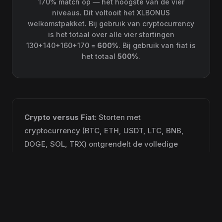
170% match op — het hoogste van de vier
niveaus. Dit voltooit het XLBONUS
welkomstpakket. Bij gebruik van cryptocurrency
is het totaal over alle vier stortingen
130+140+160+170 =
600%
. Bij gebruik van fiat is
het totaal
500%
.
Crypto versus Fiat:
Storten met
cryptocurrency (BTC, ETH, USDT, LTC, BNB,
DOGE, SOL, TRX) ontgrendelt de volledige
600% bonus. Storten met fiat betaalmethoden
— inclusief bankkaarten, Visa, Mastercard en
lokale e-wallets — geeft in totaal 500%. Beide
bonuspakketten worden geactiveerd door
dezelfde 1win promotiecode
XLBONUS