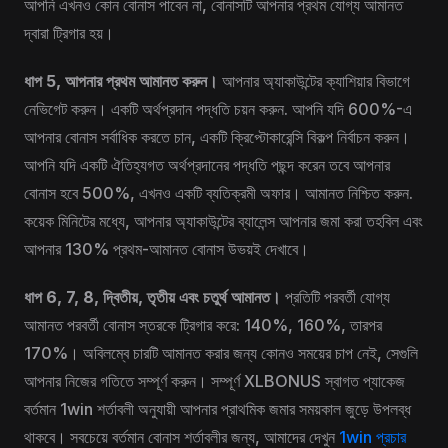
আপনি এখনও কোন বোনাস পাবেন না, বোনাসটি আপনার প্রথম যোগ্য আমানত
দ্বারা ট্রিগার হয়।
ধাপ 5, আপনার প্রথম আমানত করুন।
আপনার অ্যাকাউন্টের ক্যাশিয়ার বিভাগে
নেভিগেট করুন। একটি অর্থপ্রদান পদ্ধতি চয়ন করুন. আপনি যদি 600%-এ
আপনার বোনাস সর্বাধিক করতে চান, একটি ক্রিপ্টোকারেন্সি বিকল্প নির্বাচন করুন।
আপনি যদি একটি ঐতিহ্যগত অর্থপ্রদানের পদ্ধতি পছন্দ করেন তবে আপনার
বোনাস হবে 500%, এখনও একটি ব্যতিক্রমী অফার। আমানত নিশ্চিত করুন.
কয়েক মিনিটের মধ্যে, আপনার অ্যাকাউন্টের ব্যালেন্স আপনার জমা করা তহবিল এবং
আপনার 130% প্রথম-আমানত বোনাস উভয়ই দেখাবে।
ধাপ 6, 7, 8, দ্বিতীয়, তৃতীয় এবং চতুর্থ আমানত।
প্রতিটি পরবর্তী যোগ্য
আমানত পরবর্তী বোনাস স্তরকে ট্রিগার করে: 140%, 160%, তারপর
170%। অবিলম্বে চারটি আমানত করার জন্য কোনও সময়ের চাপ নেই, সেগুলি
আপনার নিজের গতিতে সম্পূর্ণ করুন। সম্পূর্ণ XLBONUS স্বাগত প্যাকেজ
বর্তমান 1win শর্তাবলী অনুযায়ী আপনার প্রাথমিক জমার সময়কাল জুড়ে উপলব্ধ
থাকবে। সবচেয়ে বর্তমান বোনাস শর্তাবলীর জন্য, আমাদের দেখুন
1win প্রচার