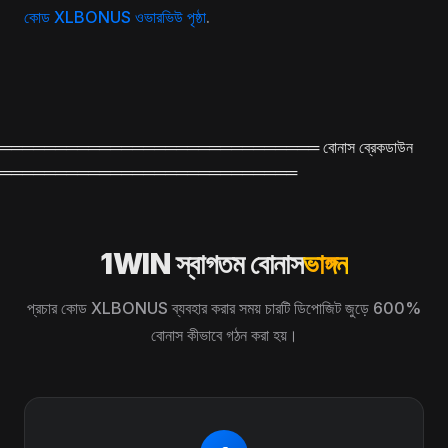
কোড XLBONUS ওভারভিউ পৃষ্ঠা
.
═════════════════════════════ বোনাস ব্রেকডাউন
═══════════════════════════
1WIN স্বাগতম বোনাস
ভাঙ্গন
প্রচার কোড XLBONUS ব্যবহার করার সময় চারটি ডিপোজিট জুড়ে 600%
বোনাস কীভাবে গঠন করা হয়।