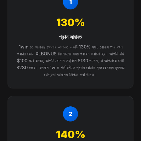
130%
প্রথম আমানত
1win তে আপনার খোলার আমানত একটি 130% ম্যাচ বোনাস পায় যখন
প্রচার কোড XLBONUS নিবন্ধনের সময় প্রবেশ করানো হয়। আপনি যদি
$100 জমা করেন, আপনি বোনাস তহবিলে $130 পাবেন, যা আপনাকে মোট
$230 দেবে। বর্তমান 1win শর্তাবলীতে প্রথম বোনাস স্তরের জন্য ন্যূনতম
যোগ্যতা আমানত নিশ্চিত করা উচিত।
140%